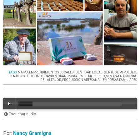
TAGS:
MAIPÚ
,
EMPRENDIMIENTOS LOCALES
,
IDENTIDAD LOCAL
,
GENTE DE MI PUEBLO
,
LFAJORES EL DISTINTO
,
DAVID MORÁN
,
POSTALES DE MI PUEBLO
,
SEMANA NACIONAL
DEL ALFAJOR
,
PRODUCCIÓN ARTESANAL
,
EMPRESAS FAMILIARES
Escuchar audio
00:00
/
25:08
Por:
Nancy Gramigna