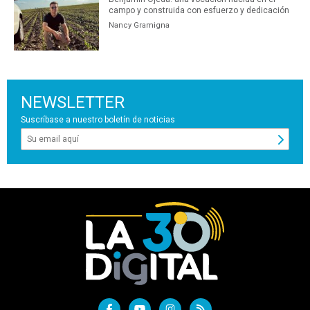
campo y construida con esfuerzo y dedicación
Nancy Gramigna
NEWSLETTER
Suscríbase a nuestro boletín de noticias