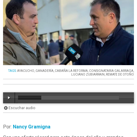
TAGS:
AYACUCHO
,
GANADERÍA
,
CABAÑA LA REFORMA
,
CONSIGNATARIA GALARRAGA
,
LUCIANO ZUBIARRAIN
,
REMATE DE OTOÑO
Escuchar audio
00:00
/
14:49
Por:
Nancy Gramigna