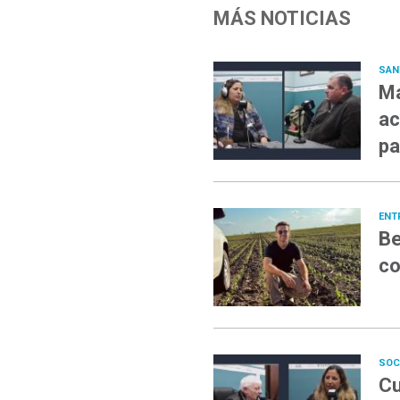
MÁS NOTICIAS
SAN
Ma
ac
pa
ENT
Be
co
SOC
Cu