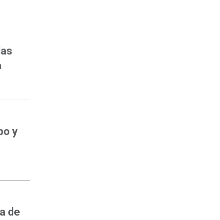
las
a
po y
ía de