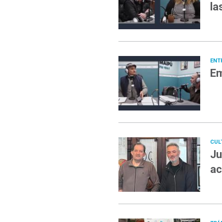
la
ENT
Em
CUL
Ju
ac