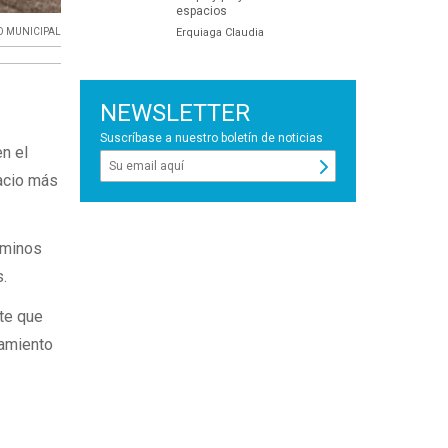
espacios
Erquiaga Claudia
O MUNICIPAL
NEWSLETTER
Suscríbase a nuestro boletín de noticias
n el
pacio más
aminos
s.
te que
namiento