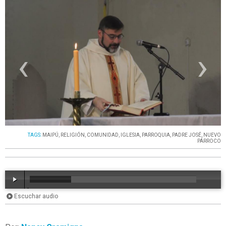
‹
›
TAGS:
MAIPÚ
,
RELIGIÓN
,
COMUNIDAD
,
IGLESIA
,
PARROQUIA
,
PADRE JOSÉ
,
NUEVO
PÁRROCO
Escuchar audio
00:00
/
13:51