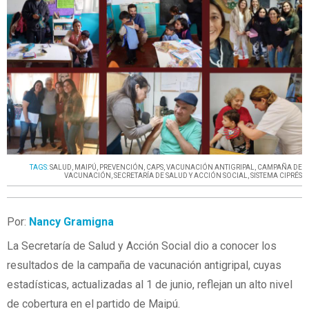
TAGS:
SALUD
,
MAIPÚ
,
PREVENCIÓN
,
CAPS
,
VACUNACIÓN ANTIGRIPAL
,
CAMPAÑA DE
VACUNACIÓN
,
SECRETARÍA DE SALUD Y ACCIÓN SOCIAL
,
SISTEMA CIPRÉS
Por:
Nancy Gramigna
La Secretaría de Salud y Acción Social dio a conocer los
resultados de la campaña de vacunación antigripal, cuyas
estadísticas, actualizadas al 1 de junio, reflejan un alto nivel
de cobertura en el partido de Maipú.