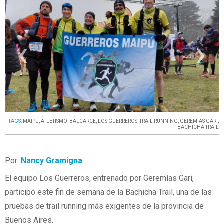
‹
›
TAGS:
MAIPÚ
,
ATLETISMO
,
BALCARCE
,
LOS GUERREROS
,
TRAIL RUNNING
,
GEREMÍAS GARI
,
BACHICHA TRAIL
Por:
Nancy Gramigna
El equipo Los Guerreros, entrenado por Geremías Gari,
participó este fin de semana de la Bachicha Trail, una de las
pruebas de trail running más exigentes de la provincia de
Buenos Aires.